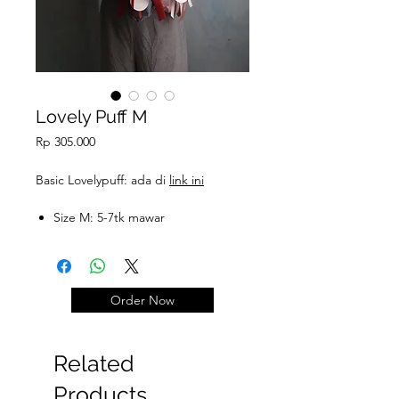
Lovely Puff M
Price
Rp 305.000
Basic Lovelypuff: ada di
link ini
Size M: 5-7tk mawar
Order Now
Related
Products