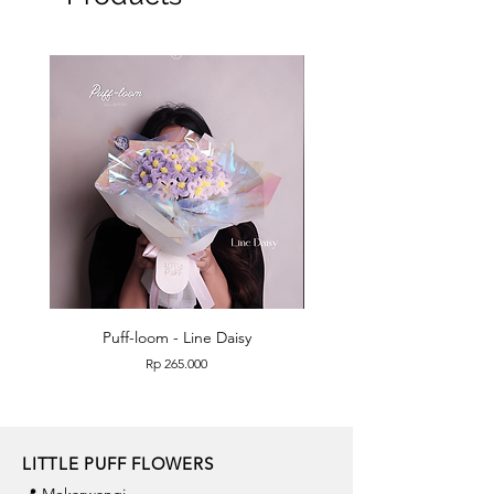
Puff-loom - Line Daisy
Puff-loom - Roses & L
Price
Rp 265.000
LITTLE PUFF FLOWERS