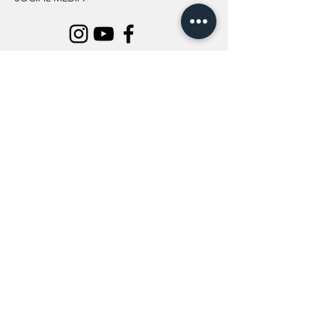
INFORMATION
All Flowers
Blog
Location
About Us
Wedding