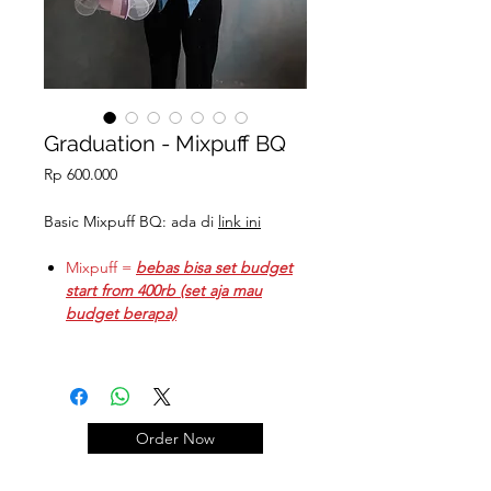
Graduation - Mixpuff BQ
Price
Rp 600.000
Basic Mixpuff BQ: ada di
link ini
Mixpuff =
bebas bisa set budget
start from 400rb (set aja mau
budget berapa)
Tambahan:
Teddy Graduation L: 105k (t:
±23cm)
Teddy Graduation LittlePuff : 105k
Order Now
Coklat Ferrero: @13.5k