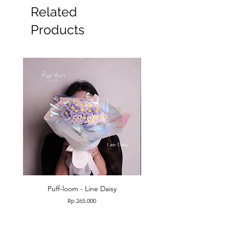
Related
#Wisuda #graduation
Products
Puff-loom - Line Daisy
Puff-loom - Roses & L
Price
Rp 265.000