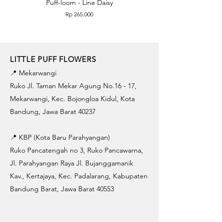
Puff-loom - Line Daisy
Puff-loom - Roses & L
Price
Rp 265.000
LITTLE PUFF FLOWERS
📍 Mekarwangi
Ruko Jl. Taman Mekar Agung No.16 - 17,
Mekarwangi, Kec. Bojongloa Kidul, Kota
Bandung, Jawa Barat 40237
📍 KBP (Kota Baru Parahyangan)
Ruko Pancatengah no 3, Ruko Pancawarna,
Jl. Parahyangan Raya Jl. Bujanggamanik
Kav., Kertajaya, Kec. Padalarang, Kabupaten
Bandung Barat, Jawa Barat 40553