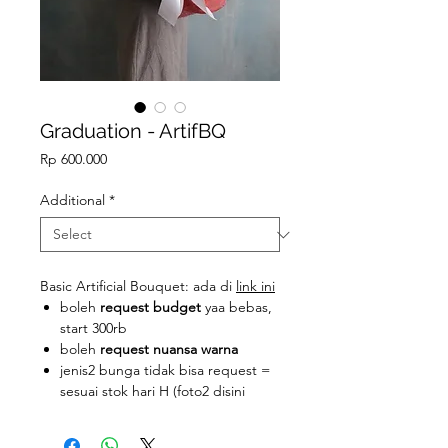
Graduation - ArtifBQ
Price
Rp 600.000
Additional
*
Basic Artificial Bouquet: ada di
link ini
boleh
request budget
yaa bebas,
start 300rb
boleh
request nuansa warna
jenis2 bunga tidak bisa request =
sesuai stok hari H (foto2 disini
hanya merupakan contoh,
sehingga belum tentu bisa sama