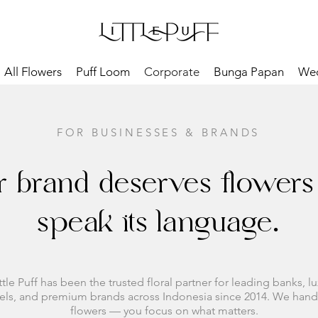
All Flowers
Puff Loom
Corporate
Bunga Papan
We
FOR BUSINESSES & BRANDS
r brand deserves flowers 
speak its language.
ttle Puff has been the trusted floral partner for leading banks, l
els, and premium brands across Indonesia since 2014. We hand
flowers — you focus on what matters.