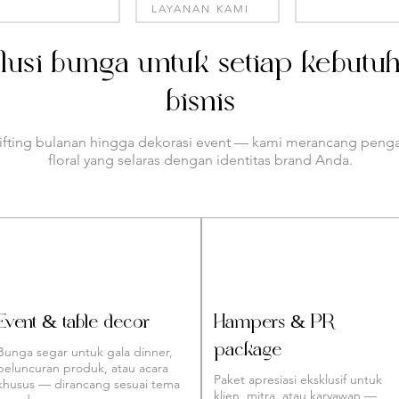
LAYANAN KAMI
lusi bunga untuk setiap kebutu
bisnis
gifting bulanan hingga dekorasi event — kami merancang peng
floral yang selaras dengan identitas brand Anda.
Event & table décor
Hampers & PR
package
Bunga segar untuk gala dinner,
peluncuran produk, atau acara
Paket apresiasi eksklusif untuk
khusus — dirancang sesuai tema
klien, mitra, atau karyawan —