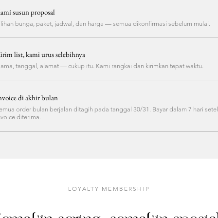
ami susun proposal
ilihan bunga, paket, jadwal, dan harga — semua dikonfirmasi sebelum mulai.
irim list, kami urus selebihnya
ama, tanggal, alamat — cukup itu. Kami rangkai dan kirimkan tepat waktu.
nvoice di akhir bulan
emua order bulan berjalan ditagih pada tanggal 30/31. Bayar dalam 7 hari sete
nvoice diterima.
LOYALTY MEMBERSHIP