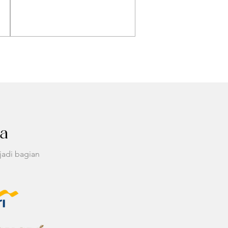
ia
jadi bagian