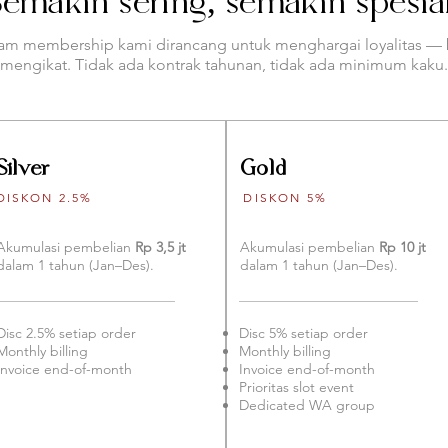
Semakin sering, semakin spesial
am membership kami dirancang untuk menghargai loyalitas —
mengikat. Tidak ada kontrak tahunan, tidak ada minimum kaku.
Silver
Gold
DISKON 2.5%
DISKON 5%
Akumulasi pembelian
Rp 3,5 jt
Akumulasi pembelian
Rp 10 jt
dalam 1 tahun (Jan–Des).
dalam 1 tahun (Jan–Des).
Disc 2.5% setiap order
Disc 5% setiap order
Monthly billing
Monthly billing
Invoice end-of-month
Invoice end-of-month
Prioritas slot event
Dedicated WA group