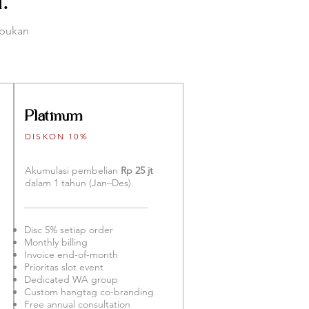
.
 bukan
Platinum
DISKON 10%
Akumulasi pembelian
Rp 25 jt
dalam 1 tahun (Jan–Des).
Disc 5% setiap order
Monthly billing
Invoice end-of-month
Prioritas slot event
Dedicated WA group
Custom hangtag co-branding
Free annual consultation