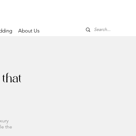
dding
About Us
that
uxury
le the