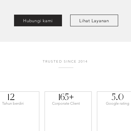
Hubungi kami
Lihat Layanan
TRUSTED SINCE 2014
12
165+
5.0
Tahun berdiri
Corporate Client
Google rating