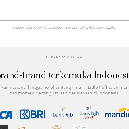
Program dan benefit dapat berubah sewaktu-waktu. Ketentuan berlaku.
DIPERCAYA OLEH
rand-brand terkemuka Indones
nkan nasional hingga hotel bintang lima — Little Puff telah men
dari momen penting ratusan perusahaan di Indonesia.