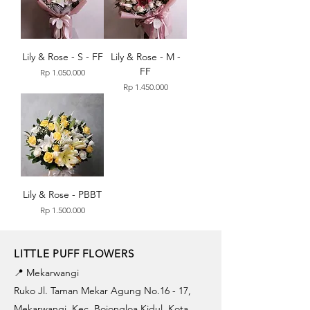
Lily & Rose - S - FF
Lily & Rose - M -
FF
Price
Rp 1.050.000
Price
Rp 1.450.000
Lily & Rose - PBBT
Price
Rp 1.500.000
LITTLE PUFF FLOWERS
📍 Mekarwangi
Ruko Jl. Taman Mekar Agung No.16 - 17,
Mekarwangi, Kec. Bojongloa Kidul, Kota