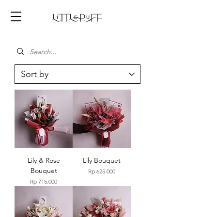
Lily & Rose
Lily Bouquet
Bouquet
Price
Rp 625.000
Price
Rp 715.000