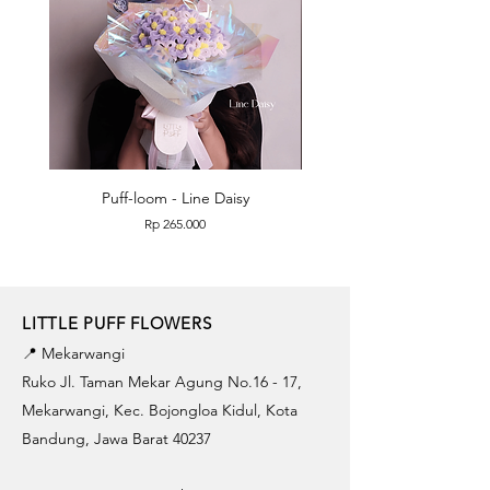
Puff-loom - Line Daisy
Puff-loom - Roses & L
Price
Rp 265.000
LITTLE PUFF FLOWERS
📍 Mekarwangi
Ruko Jl. Taman Mekar Agung No.16 - 17,
Mekarwangi, Kec. Bojongloa Kidul, Kota
Bandung, Jawa Barat 40237