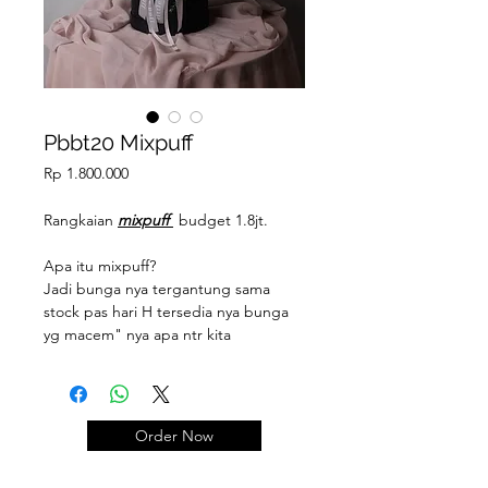
Pbbt20 Mixpuff
Price
Rp 1.800.000
Rangkaian
mixpuff
budget 1.8jt.
Apa itu mixpuff?
Jadi bunga nya tergantung sama
stock pas hari H tersedia nya bunga
yg macem" nya apa ntr kita
gabungin. Yang pasti bunganya di
mix: import & lokal.
Belum tentu sama persis spt foto
contoh yaa, kalian cukup pilih tone
Order Now
warna bunga dan wrappingnya saja,
Untuk isi bunganya nanti kami aturin