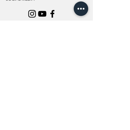
INFORMATION
All Flowers
Blog
Location
About Us
Wedding