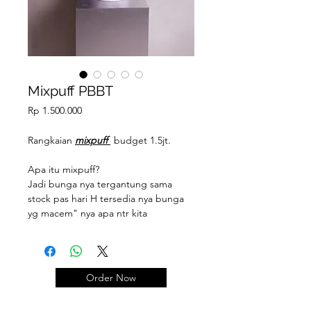
Mixpuff PBBT
Price
Rp 1.500.000
Rangkaian
mixpuff
budget 1.5jt.
Apa itu mixpuff?
Jadi bunga nya tergantung sama
stock pas hari H tersedia nya bunga
yg macem" nya apa ntr kita
gabungin. Yang pasti bunganya di
mix: import & lokal.
Belum tentu sama persis spt foto
contoh yaa, kalian cukup pilih tone
Order Now
warna bunga dan wrappingnya saja,
Untuk isi bunganya nanti kami aturin