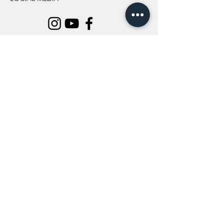
INFORMATION
All Flowers
Blog
Location
About Us
Wedding