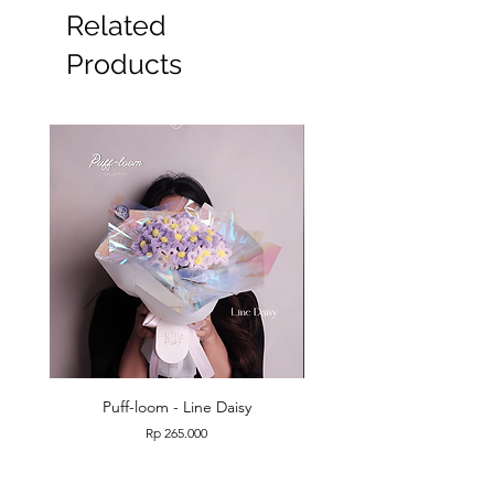
Related
Products
Puff-loom - Line Daisy
Puff-loom - Roses & L
Price
Rp 265.000