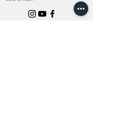
INFORMATION
All Flowers
Blog
Location
About Us
Wedding