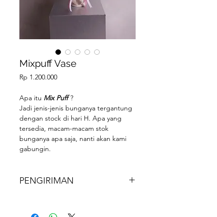
Mixpuff Vase
Price
Rp 1.200.000
Apa itu
Mix Puff
?
Jadi jenis-jenis bunganya tergantung
dengan stock di hari H. Apa yang
tersedia, macam-macam stok
bunganya apa saja, nanti akan kami
gabungin.
So kalian tinggal set budget nya aja
berapa dan info nuansa warna
bunganya.
PENGIRIMAN
Seluruh pengiriman menggunakan
Gojek/Grab.