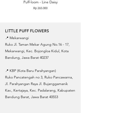
Puff-loom - Line Daisy
Puff-loom - Roses & L
Price
Rp 265.000
LITTLE PUFF FLOWERS
📍 Mekarwangi
Ruko Jl. Taman Mekar Agung No.16 - 17,
Mekarwangi, Kec. Bojongloa Kidul, Kota
Bandung, Jawa Barat 40237
📍 KBP (Kota Baru Parahyangan)
Ruko Pancatengah no 3, Ruko Pancawarna,
Jl. Parahyangan Raya Jl. Bujanggamanik
Kav., Kertajaya, Kec. Padalarang, Kabupaten
Bandung Barat, Jawa Barat 40553