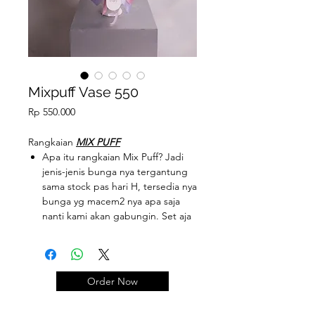
Mixpuff Vase 550
Price
Rp 550.000
Rangkaian
MIX PUFF
Apa itu rangkaian Mix Puff? Jadi
jenis-jenis bunga nya tergantung
sama stock pas hari H, tersedia nya
bunga yg macem2 nya apa saja
nanti kami akan gabungin. Set aja
budgetnya mau di berapa?
(jadi bentuk rangkaiannya maupun
bunganya belum tentu sama kaya
foto contoh yaaa,, foto2 diatas
Order Now
hanya untuk referensi, sebagai
gambaran rangkaian2 mixpuff)