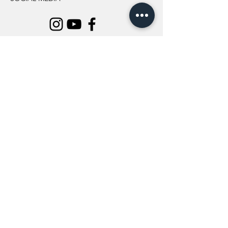
INFORMATION
All Flowers
Blog
Location
About Us
Wedding