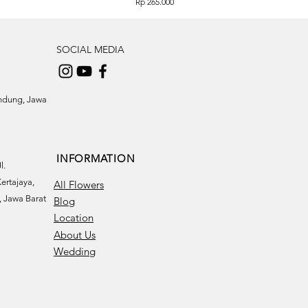
Price
Rp 265.000
SOCIAL MEDIA
andung, Jawa
INFORMATION
l.
ertajaya,
All Flowers
 Jawa Barat
Blog
Location
About Us
Wedding