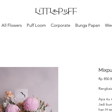
All Flowers
Puff Loom
Corporate
Bunga Papan
We
Mixpu
Rp 850.0
Rangkai
Apa itu 
Jadi bu
hari H t