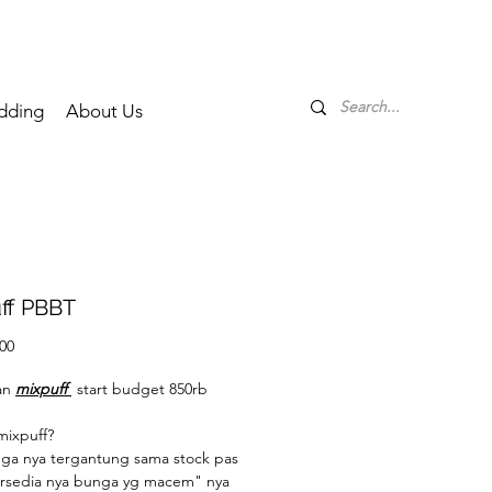
dding
About Us
ff PBBT
Price
00
an
mixpuff
start budget 850rb
mixpuff?
nga nya tergantung sama stock pas
ersedia nya bunga yg macem" nya