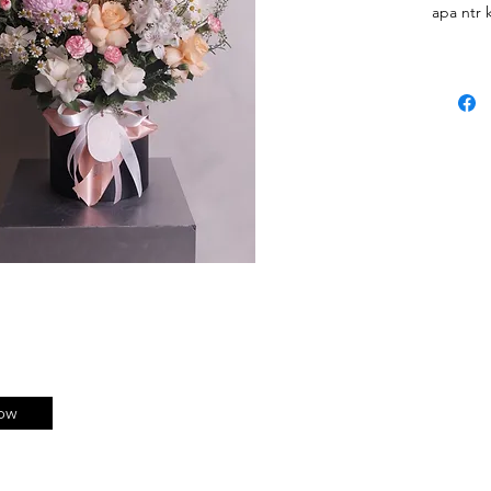
apa ntr 
di mix: i
Belum te
yaa, kal
dan wrap
nanti kam
Balon PV
Balon Be
ow