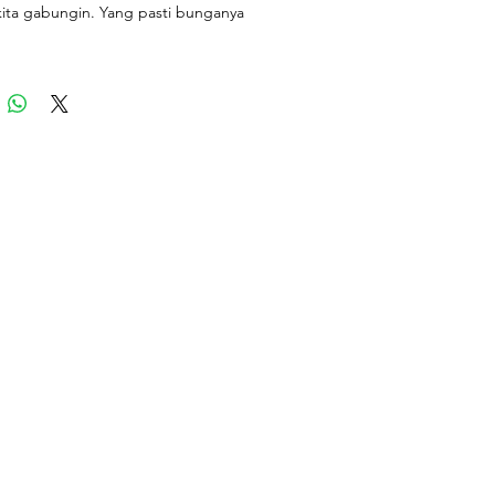
kita gabungin. Yang pasti bunganya
mport & lokal.
ntu sama persis spt foto contoh
ian cukup pilih tone warna bunga
pingnya saja, Untuk isi bunganya
i aturin yaa :)
C minis: 50rb
sar: 150rb