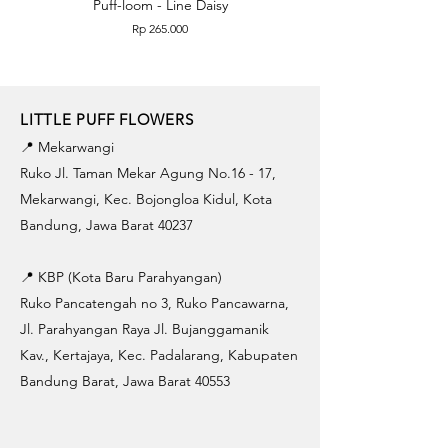
Puff-loom - Line Daisy
Puff-loom - Roses & L
Price
Rp 265.000
LITTLE PUFF FLOWERS
📍 Mekarwangi
Ruko Jl. Taman Mekar Agung No.16 - 17,
Mekarwangi, Kec. Bojongloa Kidul, Kota
Bandung, Jawa Barat 40237
📍 KBP (Kota Baru Parahyangan)
Ruko Pancatengah no 3, Ruko Pancawarna,
Jl. Parahyangan Raya Jl. Bujanggamanik
Kav., Kertajaya, Kec. Padalarang, Kabupaten
Bandung Barat, Jawa Barat 40553