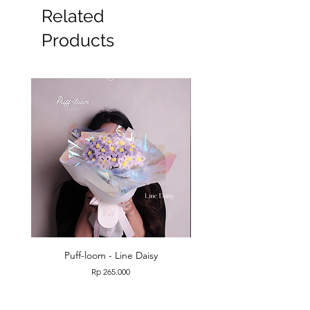
Related
#Wisuda #graduation
Products
Puff-loom - Line Daisy
Puff-loom - Roses & L
Price
Rp 265.000