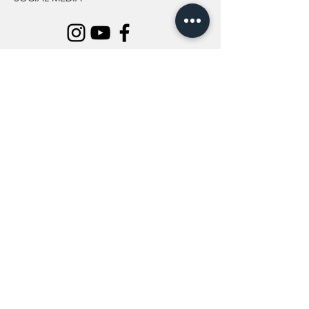
INFORMATION
All Flowers
Blog
Location
About Us
Wedding