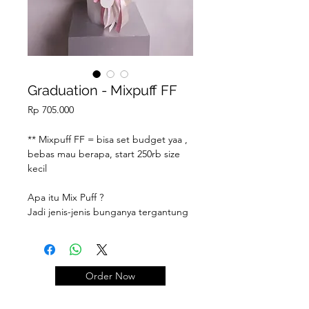
Graduation - Mixpuff FF
Price
Rp 705.000
** Mixpuff FF = bisa set budget yaa ,
bebas mau berapa, start 250rb size
kecil
Apa itu Mix Puff ?
Jadi jenis-jenis bunganya tergantung
dengan stock di hari H. Apa yang
tersedia, macam-macam stok
bunganya apa saja, nanti akan kami
gabungin. So kalian tinggal
set
Order Now
budget
nya aja berapa dan
info
nuansa warna
bunganya.