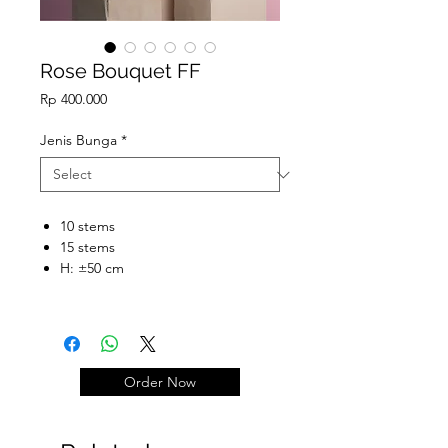
Rose Bouquet FF
Price
Rp 400.000
Jenis Bunga
*
10 stems
15 stems
H: ±50 cm
Order Now