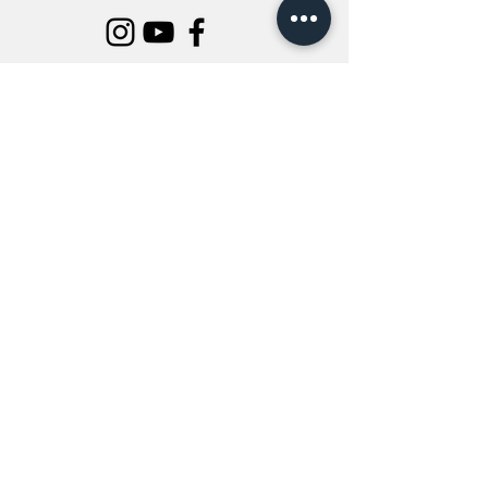
INFORMATION
All Flowers
Blog
Location
About Us
Wedding