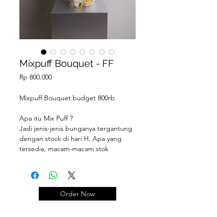
Mixpuff Bouquet - FF
Price
Rp 800.000
Mixpuff Bouquet budget 800rb
Apa itu Mix Puff ?
Jadi jenis-jenis bunganya tergantung
dengan stock di hari H. Apa yang
tersedia, macam-macam stok
bunganya apa saja, nanti akan kami
gabungin. So kalian tinggal
set
budget
nya aja berapa dan info
nuansa warna
bunganya.
Order Now