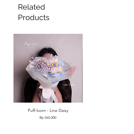
Related
Products
Puff-loom - Line Daisy
Puff-loom - Roses & L
Price
Rp 265.000