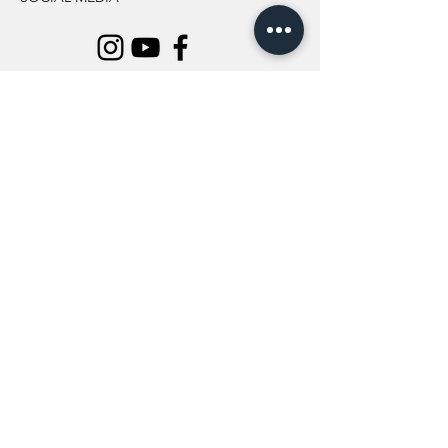
INFORMATION
All Flowers
Blog
Location
About Us
Wedding