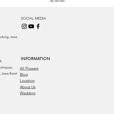
Price
Rp 265.000
SOCIAL MEDIA
andung, Jawa
INFORMATION
l.
ertajaya,
All Flowers
 Jawa Barat
Blog
Location
About Us
Wedding