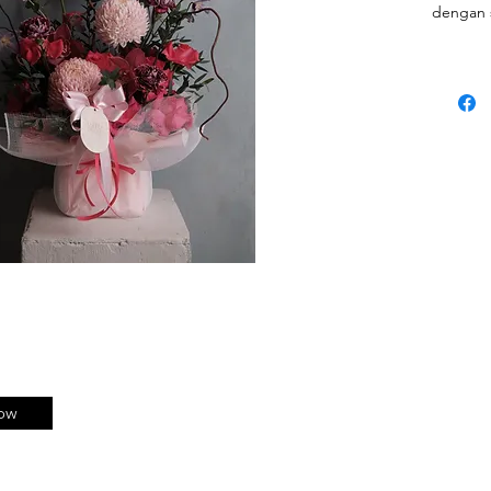
dengan s
macam-m
nanti ak
set budg
warna b
(jadi ga
pasti ad
;)
ow