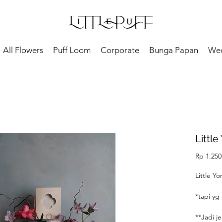
All Flowers
Puff Loom
Corporate
Bunga Papan
We
Little
Rp 1.250
Little Y
*tapi yg 
**Jadi j