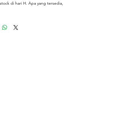
tock di hari H. Apa yang tersedia,
acam stok bunganya apa saja,
an kami gabungin. So kalian tinggal
et nya aja berapa dan info nuansa
unganya.
 akan bisa sama percis spt foto ya,
a yg berbeda dari jenis2 bunganya)