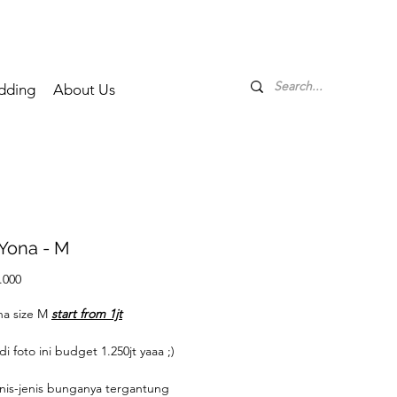
dding
About Us
 Yona - M
Price
.000
ona size M
start from 1jt
di foto ini budget 1.250jt yaaa ;)
enis-jenis bunganya tergantung