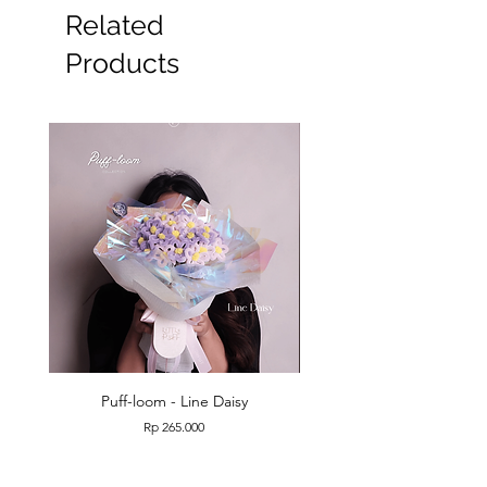
Related
Products
Puff-loom - Line Daisy
Puff-loom - Roses & L
Price
Rp 265.000