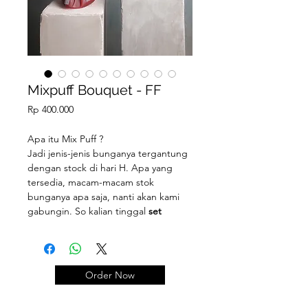
Mixpuff Bouquet - FF
Price
Rp 400.000
Apa itu Mix Puff ?
Jadi jenis-jenis bunganya tergantung
dengan stock di hari H. Apa yang
tersedia, macam-macam stok
bunganya apa saja, nanti akan kami
gabungin. So kalian tinggal
set
budget
nya aja berapa dan info
nuansa warna
bunganya.
Order Now