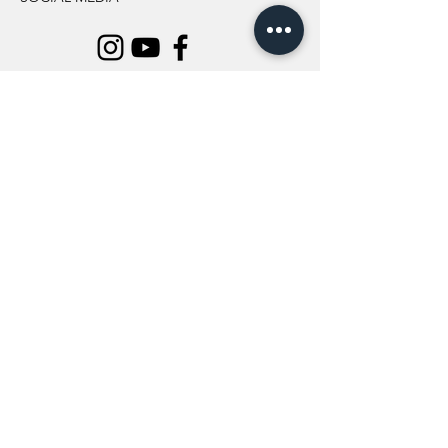
INFORMATION
All Flowers
Blog
Location
About Us
Wedding