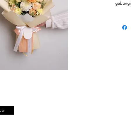
gabungi
So kalia
dan inf
(Jadi un
sama pers
ow