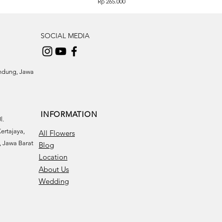
Price
Rp 265.000
SOCIAL MEDIA
andung, Jawa
INFORMATION
l.
ertajaya,
All Flowers
 Jawa Barat
Blog
Location
About Us
Wedding