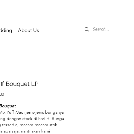
dding
About Us
ff Bouquet LP
Price
00
 Bouquet
Mix Puff ?Jadi jenis-jenis bunganya
ng dengan stock di hari H. Bunga
g tersedia, macam-macam stok
 apa saja, nanti akan kami