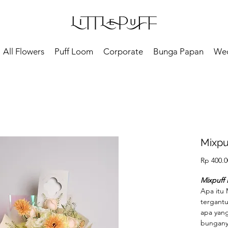
All Flowers
Puff Loom
Corporate
Bunga Papan
We
Mixpu
Rp 400.0
Mixpuff
Apa itu 
tergantu
apa yan
bunganya