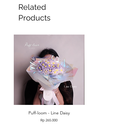
Related
Products
Puff-loom - Line Daisy
Puff-loom - Roses & L
Price
Rp 265.000