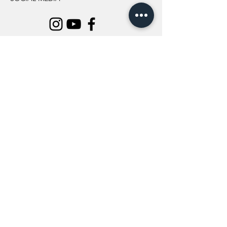
INFORMATION
All Flowers
Blog
Location
About Us
Wedding