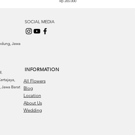
Price
Rp 265.000
SOCIAL MEDIA
andung, Jawa
INFORMATION
l.
ertajaya,
All Flowers
 Jawa Barat
Blog
Location
About Us
Wedding