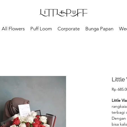
All Flowers
Puff Loom
Corporate
Bunga Papan
We
Little
Rp 685.0
Little Vi
rangkai
terbagi 
Dengan 
bisa kali