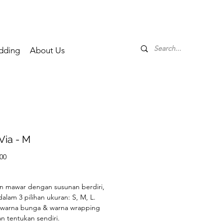
dding
About Us
 Via - M
Price
00
a
an mawar dengan susunan berdiri,
dalam 3 pilihan ukuran: S, M, L.
warna bunga & warna wrapping
an tentukan sendiri.