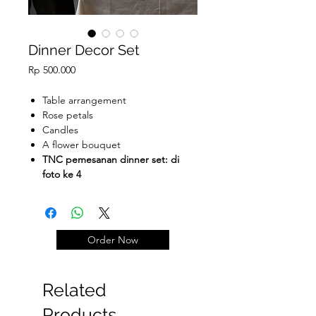
Dinner Decor Set
Price
Rp 500.000
Table arrangement
Rose petals
Candles
A flower bouquet
TNC pemesanan dinner set: di
foto ke 4
Order Now
Related
Products