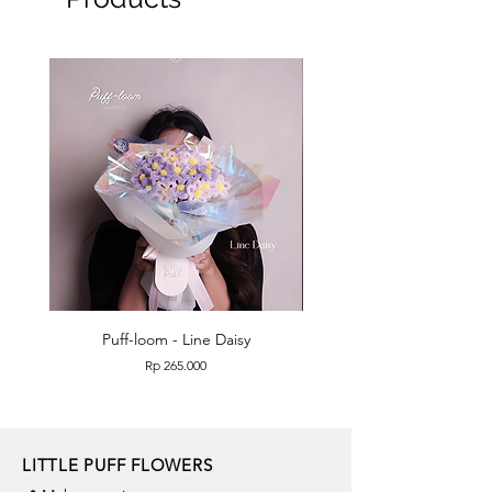
Puff-loom - Line Daisy
Puff-loom - Roses & L
Price
Rp 265.000
LITTLE PUFF FLOWERS