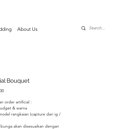
dding
About Us
cial Bouquet
Price
00
 order artificial :
budget & warna
 model rangkaian (capture dari ig /
)
s bunga akan disesuaikan dengan