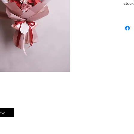
stock
dimin
dipil
Vase
(bila
palin
Harga
rangk
ow