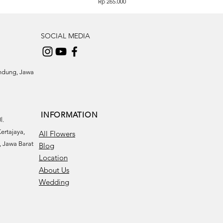
Price
Rp 265.000
SOCIAL MEDIA
andung, Jawa
INFORMATION
l.
ertajaya,
All Flowers
 Jawa Barat
Blog
Location
About Us
Wedding