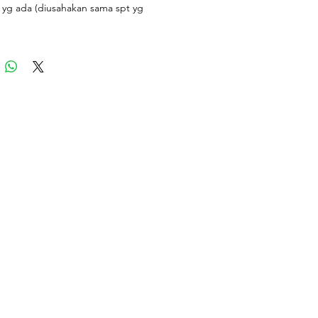
 yg ada (diusahakan sama spt yg
ta, namun jika stock tidak ada, akan
ihkan dgn opsi yg terbaik)
 menyesuaikan dgn stock yg ada
 stock kosong, akan dipilihkan yg
g cocok)
 bouquet start 300k... Harga
aian di vase start 500k