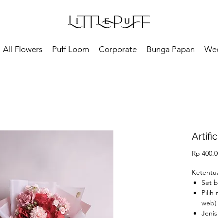
All Flowers
Puff Loom
Corporate
Bunga Papan
We
Artifi
Rp 400.0
Ketentuan
Set 
Pilih
web
Jeni