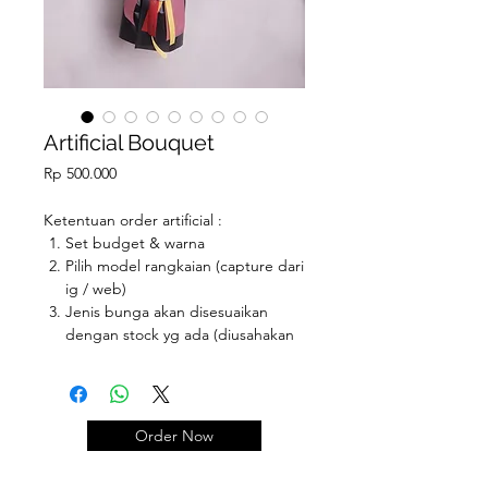
Artificial Bouquet
Price
Rp 500.000
Ketentuan order artificial :
Set budget & warna
Pilih model rangkaian (capture dari
ig / web)
Jenis bunga akan disesuaikan
dengan stock yg ada (diusahakan
sama spt yg diminta, namun jika
stock tidak ada, akan dipilihkan
dgn opsi yg terbaik)
Vase menyesuaikan dgn stock yg
Order Now
ada (bila stock kosong, akan
dipilihkan yg paling cocok)