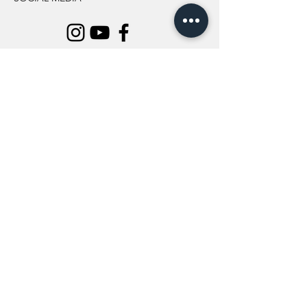
INFORMATION
All Flowers
Blog
Location
About Us
Wedding