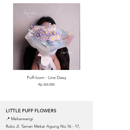
Puff-loom - Line Daisy
Puff-loom - Roses & L
Price
Rp 265.000
LITTLE PUFF FLOWERS
📍 Mekarwangi
Ruko Jl. Taman Mekar Agung No.16 - 17,