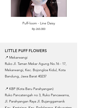
Puff-loom - Line Daisy
Puff-loom - Roses & L
Price
Rp 265.000
LITTLE PUFF FLOWERS
📍 Mekarwangi
Ruko Jl. Taman Mekar Agung No.16 - 17,
Mekarwangi, Kec. Bojongloa Kidul, Kota
Bandung, Jawa Barat 40237
📍 KBP (Kota Baru Parahyangan)
Ruko Pancatengah no 3, Ruko Pancawarna,
Jl. Parahyangan Raya Jl. Bujanggamanik
Kav., Kertajaya, Kec. Padalarang, Kabupaten