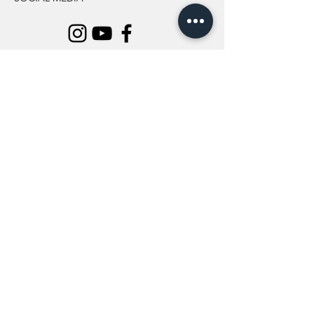
INFORMATION
All Flowers
Blog
Location
About Us
Wedding