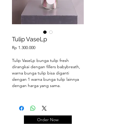
Tulip VaseLp
Price
Rp 1.300.000
Tulip VaseLp bunga tulip fresh
dirangkai dengan fillers babybreath,
warna bunga tulip bisa diganti
dengan 1 warna bunga tulip lainnya
dengan harga yang sama.
PENGIRIMAN
Seluruh pengiriman menggunakan
Order Now
Gojek/Grab.
Rangkaian di vase disarankan