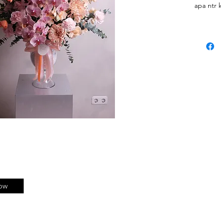
apa ntr 
di mix: i
Belum te
yaa, kal
dan wrap
nanti kam
#sampin
ow