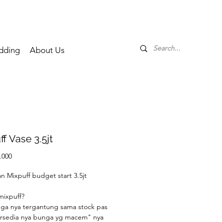
dding
About Us
f Vase 3.5jt
Price
.000
n Mixpuff budget start 3.5jt
mixpuff?
nga nya tergantung sama stock pas
ersedia nya bunga yg macem" nya