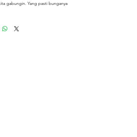
kita gabungin. Yang pasti bunganya
mport & lokal.
ntu sama persis spt foto contoh
ian cukup pilih tone warna bunga
pingnya saja, Untuk isi bunganya
i aturin yaa :)
a #peony #anggrek