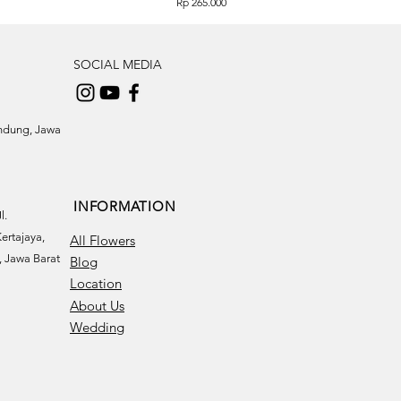
Price
Rp 265.000
SOCIAL MEDIA
andung, Jawa
INFORMATION
l.
ertajaya,
All Flowers
 Jawa Barat
Blog
Location
About Us
Wedding