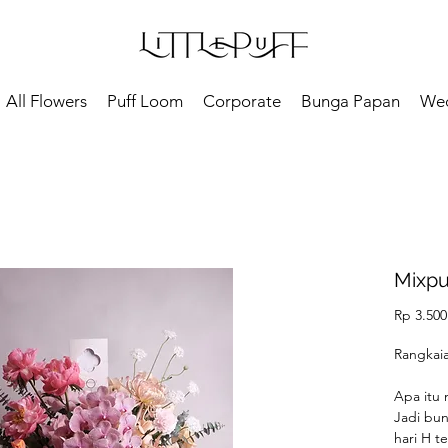
All Flowers
Puff Loom
Corporate
Bunga Papan
We
Mixpuf
Rp 3.500
Rangkaia
Apa itu 
Jadi bu
hari H t