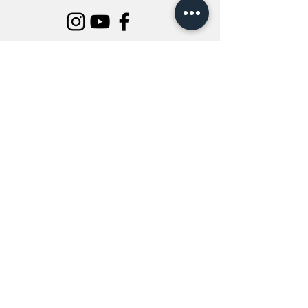
INFORMATION
All Flowers
Blog
Location
About Us
Wedding