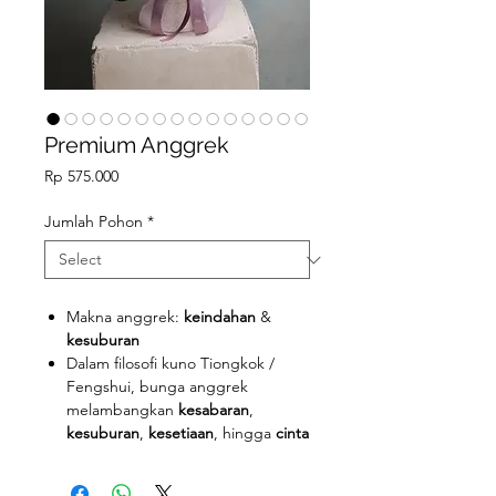
Premium Anggrek
Price
Rp 575.000
Jumlah Pohon
*
Makna anggrek:
keindahan
&
kesuburan
Dalam filosofi kuno Tiongkok /
Fengshui, bunga anggrek
melambangkan
kesabaran
,
kesuburan
,
kesetiaan
, hingga
cinta
Rangkaian anggrek sangat cocok
diberikan kepada rekan kerja /