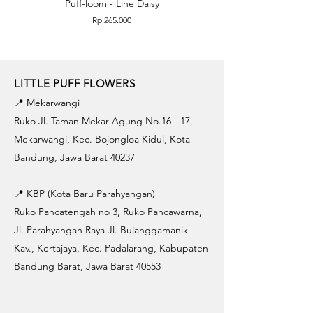
Puff-loom - Line Daisy
Puff-loom - Roses & L
Price
Rp 265.000
LITTLE PUFF FLOWERS
📍 Mekarwangi
Ruko Jl. Taman Mekar Agung No.16 - 17,
Mekarwangi, Kec. Bojongloa Kidul, Kota
Bandung, Jawa Barat 40237
📍 KBP (Kota Baru Parahyangan)
Ruko Pancatengah no 3, Ruko Pancawarna,
Jl. Parahyangan Raya Jl. Bujanggamanik
Kav., Kertajaya, Kec. Padalarang, Kabupaten
Bandung Barat, Jawa Barat 40553