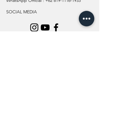
WhatsApp Official :
+62 819-1116-1933
SOCIAL MEDIA
INFORMATION
All Flowers
Blog
Location
About Us
Wedding