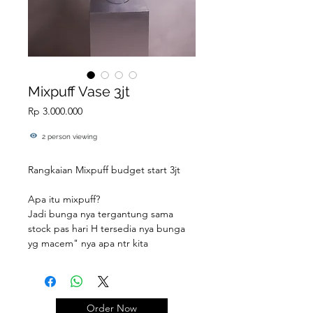
Mixpuff Vase 3jt
Price
Rp 3.000.000
2 person viewing
Rangkaian Mixpuff budget start 3jt
Apa itu mixpuff?
Jadi bunga nya tergantung sama
stock pas hari H tersedia nya bunga
yg macem" nya apa ntr kita
gabungin. Yang pasti bunganya di
mix: import & lokal.
Belum tentu sama persis spt foto
contoh yaa, kalian cukup pilih tone
Order Now