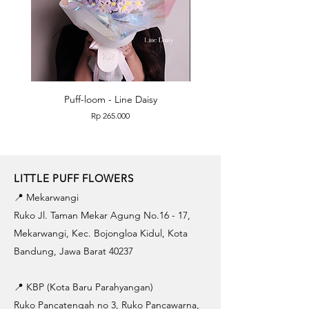
Puff-loom - Line Daisy
Puff-loom - Roses & L
Price
Rp 265.000
LITTLE PUFF FLOWERS
📍 Mekarwangi
Ruko Jl. Taman Mekar Agung No.16 - 17,
Mekarwangi, Kec. Bojongloa Kidul, Kota
Bandung, Jawa Barat 40237
📍 KBP (Kota Baru Parahyangan)
Ruko Pancatengah no 3, Ruko Pancawarna,