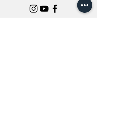
INFORMATION
All Flowers
Blog
Location
About Us
Wedding