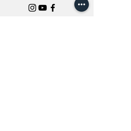
INFORMATION
All Flowers
Blog
Location
About Us
Wedding