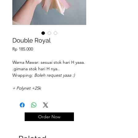
Double Royal
Price
Rp 185.000
Warna Mawar: sesuai stok hari H yaaa.
.gimana stok hari H nya..
Wrapping:
Boleh request yaaa :)
+ Polynet +25k
Order Now