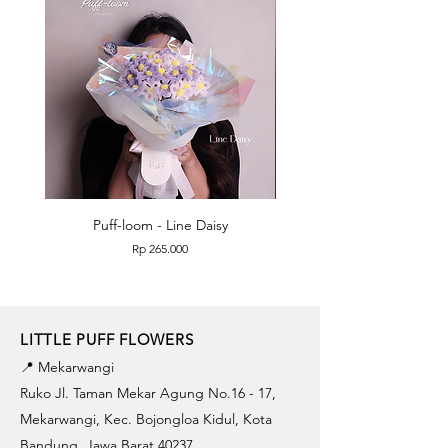
Puff-loom - Line Daisy
Puff-loom - Roses & L
Price
Rp 265.000
LITTLE PUFF FLOWERS
📍 Mekarwangi
Ruko Jl. Taman Mekar Agung No.16 - 17,
Mekarwangi, Kec. Bojongloa Kidul, Kota
Bandung, Jawa Barat 40237