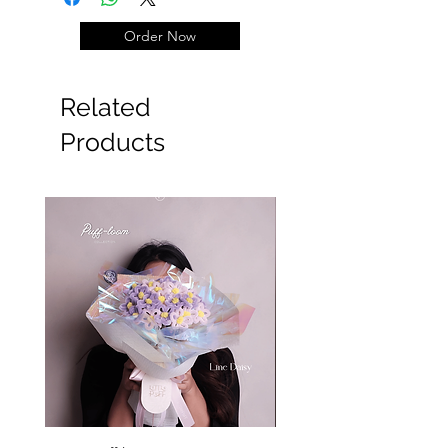
yaa)
kalau
spt foto : 285rb
(
indomie
Order Now
4pcs
, kanan kiri nya
menggunakan wrapping dari
plastik indomie)
Related
Products