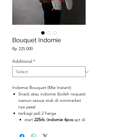
Bouquet Indomie
Price
Rp 225.000
Additional
*
Indomie Bouquet (Mie Instant)
Snack atau indomie (boleh request
namun sesuai stok di minimarket
nya yaaa)
terbagi jadi 2 harga
start
225rb
(
indomie 4pcs
spt di
foto, namun kanan kiri nya
tanpa pembungkus indomie