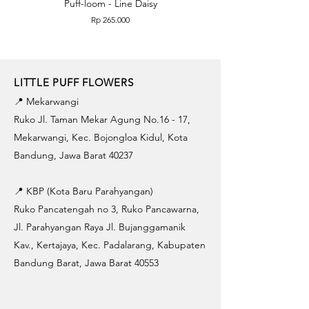
Puff-loom - Line Daisy
Puff-loom - Roses & L
Price
Rp 265.000
LITTLE PUFF FLOWERS
📍 Mekarwangi
Ruko Jl. Taman Mekar Agung No.16 - 17,
Mekarwangi, Kec. Bojongloa Kidul, Kota
Bandung, Jawa Barat 40237
📍 KBP (Kota Baru Parahyangan)
Ruko Pancatengah no 3, Ruko Pancawarna,
Jl. Parahyangan Raya Jl. Bujanggamanik
Kav., Kertajaya, Kec. Padalarang, Kabupaten
Bandung Barat, Jawa Barat 40553