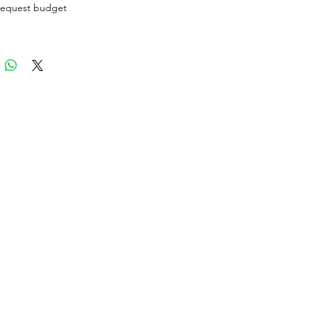
 request budget
ouquet
start from: 205rb
x Minis d15cm : 350rb
request warna juga yaaa
 yang diupload disini kurang lebih
dget nya 350rb yaaa