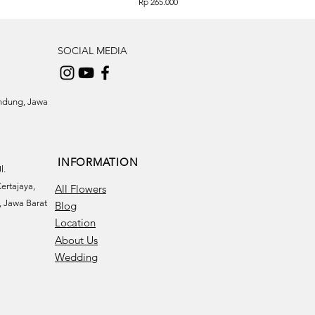
Price
Rp 265.000
SOCIAL MEDIA
andung, Jawa
INFORMATION
l.
ertajaya,
All Flowers
 Jawa Barat
Blog
Location
About Us
Wedding