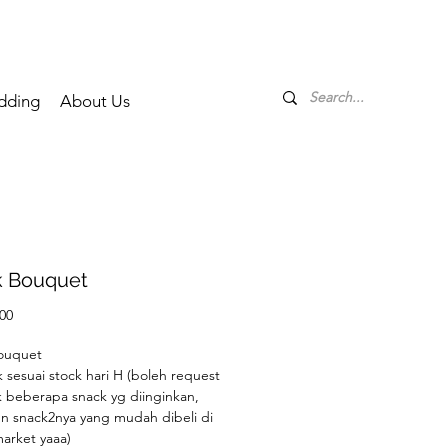
dding
About Us
k Bouquet
Price
00
ouquet
 sesuai stock hari H (boleh request
 beberapa snack yg diinginkan,
n snack2nya yang mudah dibeli di
arket yaaa)