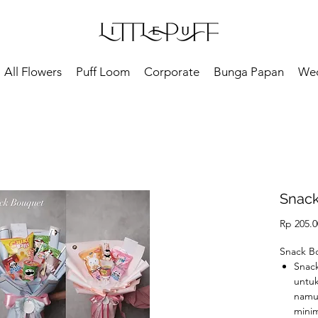
All Flowers
Puff Loom
Corporate
Bunga Papan
We
Snac
Rp 205.0
Snack B
Snack
untuk
namu
minim