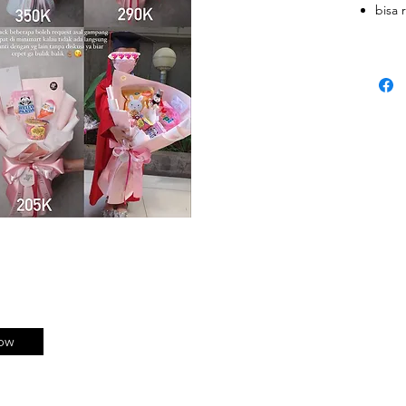
bisa
B
Bo
bisa 
foto2
yg bu
ow