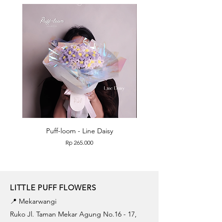
Puff-loom - Line Daisy
Puff-loom - Roses & L
Price
Rp 265.000
LITTLE PUFF FLOWERS
📍 Mekarwangi
Ruko Jl. Taman Mekar Agung No.16 - 17,