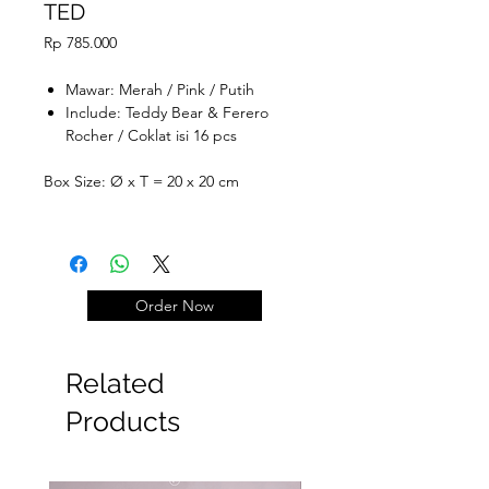
TED
Price
Rp 785.000
Mawar: Merah / Pink / Putih
Include: Teddy Bear & Ferero
Rocher / Coklat isi 16 pcs
Box Size: Ø x T = 20 x 20 cm
Order Now
Related
Products