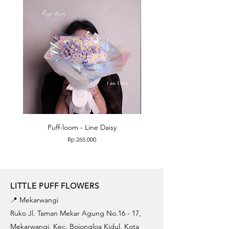
Puff-loom - Line Daisy
Puff-loom - Roses & L
Price
Rp 265.000
LITTLE PUFF FLOWERS
📍 Mekarwangi
Ruko Jl. Taman Mekar Agung No.16 - 17,
Mekarwangi, Kec. Bojongloa Kidul, Kota