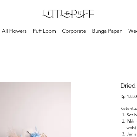
All Flowers
Puff Loom
Corporate
Bunga Papan
We
Dried 
Rp 1.850
Ketentuan
Set 
Pilih
web
Jeni