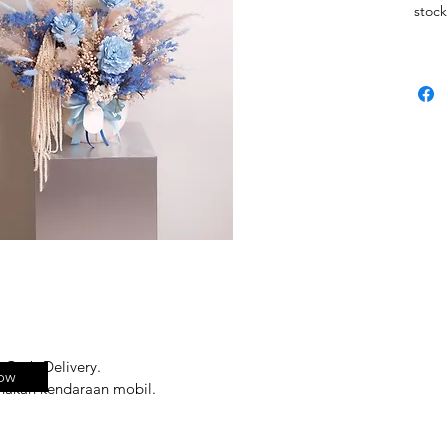
stock
dimin
dipil
Vase
(bila
palin
Harga
rangk
Grab Delivery.
ow
nakan kendaraan mobil.