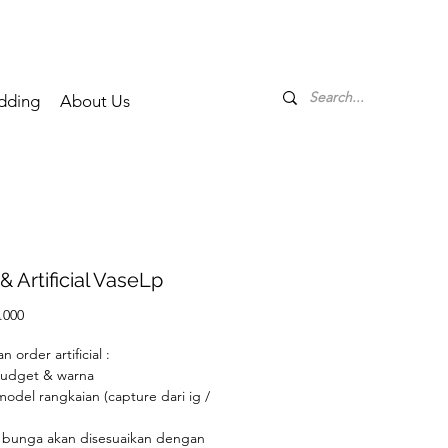
dding
About Us
& Artificial VaseLp
Price
.000
 order artificial :
budget & warna
 model rangkaian (capture dari ig /
)
s bunga akan disesuaikan dengan