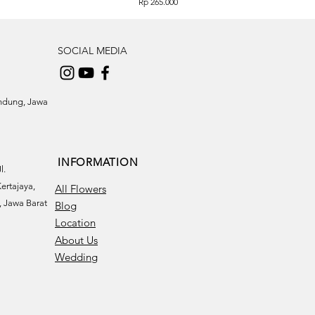
Price
Rp 265.000
SOCIAL MEDIA
andung, Jawa
INFORMATION
l.
ertajaya,
All Flowers
 Jawa Barat
Blog
Location
About Us
Wedding