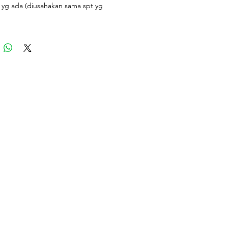
 yg ada (diusahakan sama spt yg
ta, namun jika stock tidak ada, akan
ihkan dgn opsi yg terbaik)
 menyesuaikan dgn stock yg ada
 stock kosong, akan dipilihkan yg
g cocok)
 bouquet start 350k... Harga
aian di vase start 500k