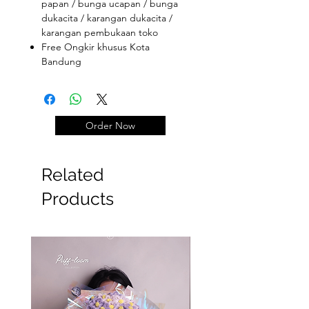
papan / bunga ucapan / bunga
dukacita / karangan dukacita /
karangan pembukaan toko
Free Ongkir khusus Kota
Bandung
Ukuran papan 2 x 1.25 meter
Warna papan kami yg aturin yaa
Order Now
Related
Products