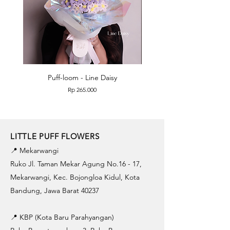
Puff-loom - Line Daisy
Puff-loom - Roses & L
Price
Rp 265.000
LITTLE PUFF FLOWERS
📍 Mekarwangi
Ruko Jl. Taman Mekar Agung No.16 - 17,
Mekarwangi, Kec. Bojongloa Kidul, Kota
Bandung, Jawa Barat 40237
📍 KBP (Kota Baru Parahyangan)