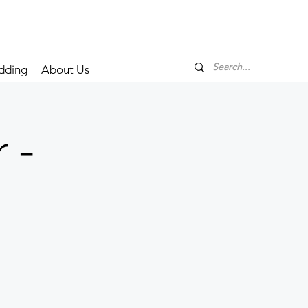
dding
About Us
 -