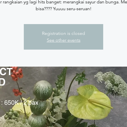
ar rangkaian yg lagi hits banget: merangkai sayur dan bunga. 
bisa???? Yuuuu seru-seruan!
Registration is closed
See other events