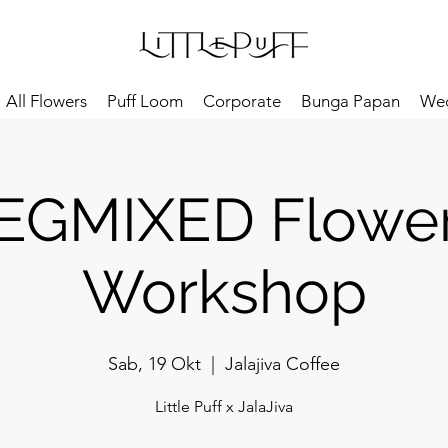
All Flowers
Puff Loom
Corporate
Bunga Papan
We
EGMIXED Flower
Workshop
Sab, 19 Okt
  |  
Jalajiva Coffee
Little Puff x JalaJiva