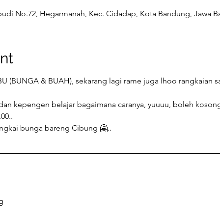
tiabudi No.72, Hegarmanah, Kec. Cidadap, Kota Bandung, Jawa Ba
nt
BU (BUNGA & BUAH), sekarang lagi rame juga lhoo rangkaian s
an kepengen belajar bagaimana caranya, yuuuu, boleh kosongi
00..
angkai bunga bareng Cibung 🤗.. 
g