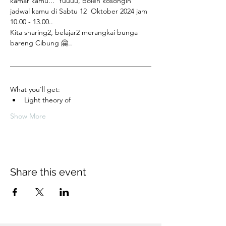
kamar kamu...  Yuuuu, boleh kosongin 
jadwal kamu di Sabtu 12  Oktober 2024 jam 
10.00 - 13.00..
Kita sharing2, belajar2 merangkai bunga 
bareng Cibung 🤗.. 
What you'll get:
Light theory of  
Show More
Share this event